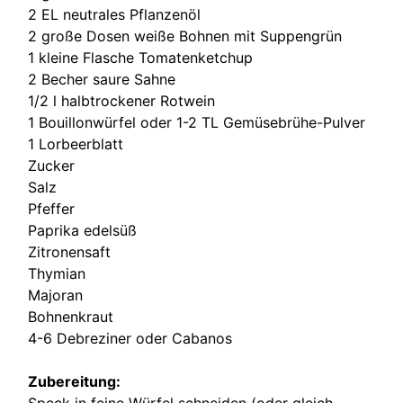
2 EL neutrales Pflanzenöl
2 große Dosen weiße Bohnen mit Suppengrün
1 kleine Flasche Tomatenketchup
2 Becher saure Sahne
1/2 l halbtrockener Rotwein
1 Bouillonwürfel oder 1-2 TL Gemüsebrühe-Pulver
1 Lorbeerblatt
Zucker
Salz
Pfeffer
Paprika edelsüß
Zitronensaft
Thymian
Majoran
Bohnenkraut
4-6 Debreziner oder Cabanos
Zubereitung:
Speck in feine Würfel schneiden (oder gleich