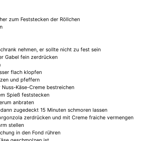
her zum Feststecken der Röllchen
ln
hrank nehmen, er sollte nicht zu fest sein
er Gabel fein zerdrücken
n
sser flach klopfen
lzen und pfeffern
er Nuss-Käse-Creme bestreichen
nem Spieß feststecken
herum anbraten
 dann zugedeckt 15 Minuten schmoren lassen
rgonzola zerdrücken und mit Creme fraiche vermengen
rm stellen
chung in den Fond rühren
 Käse geschmolzen ist