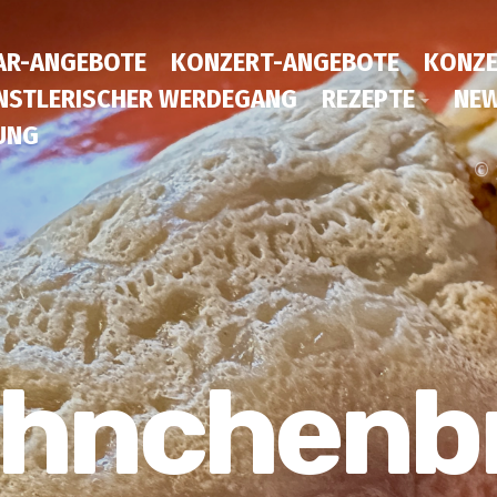
AR-ANGEBOTE
KONZERT-ANGEBOTE
KONZE
NSTLERISCHER WERDEGANG
REZEPTE
NEW
UNG
© 