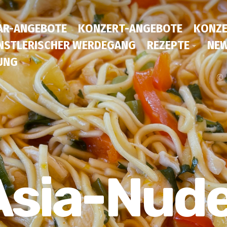
AR-ANGEBOTE
KONZERT-ANGEBOTE
KONZE
NSTLERISCHER WERDEGANG
REZEPTE
NEW
UNG
© 