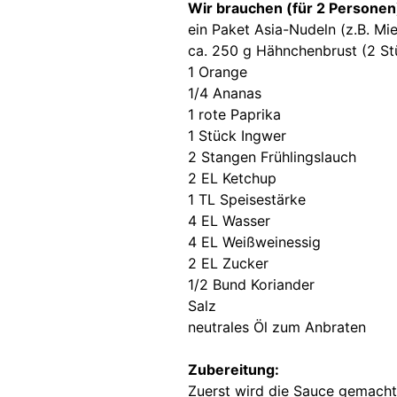
Wir brauchen (für 2 Personen
ein Paket Asia-Nudeln (z.B. M
ca. 250 g Hähnchenbrust (2 St
1 Orange
1/4 Ananas
1 rote Paprika
1 Stück Ingwer
2 Stangen Frühlingslauch
2 EL Ketchup
1 TL Speisestärke
4 EL Wasser
4 EL Weißweinessig
2 EL Zucker
1/2 Bund Koriander
Salz
neutrales Öl zum Anbraten
Zubereitung:
Zuerst wird die Sauce gemacht,