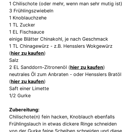
1 Chilischote (oder mehr, wenn man sehr mutig ist)
3 Frühlingszwiebeln
1 Knoblauchzehe
1 TL Zucker
1 EL Fischsauce
einige Blätter Chinakohl, je nach Geschmack
1 TL Chinagewürz - z.B. Hensslers Wokgewürz
(
hier zu kaufen
)
Salz
2 EL Sanddorn-Zitronenöl (
hier zu kaufen
)
neutrales Öl zum Anbraten - oder Hensslers Bratöl
(
hier zu kaufen
)
Saft einer Limette
1/2 Gurke
Zubereitung:
Chilischote(n) fein hacken, Knoblauch ebenfalls
Frühlingslauch in etwas dickere Ringe schneiden
von der Gurke feine Scheiben schneiden und diese