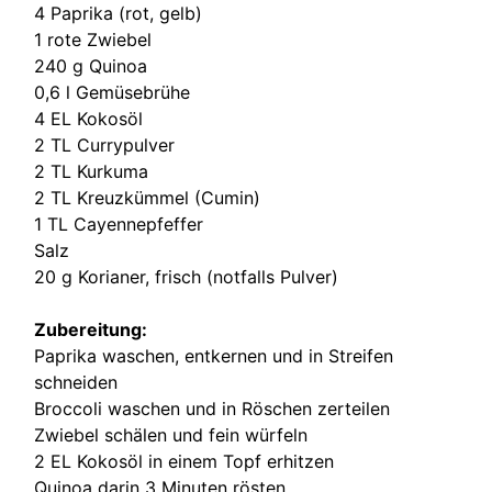
4 Paprika (rot, gelb)
1 rote Zwiebel
240 g Quinoa
0,6 l Gemüsebrühe
4 EL Kokosöl
2 TL Currypulver
2 TL Kurkuma
2 TL Kreuzkümmel (Cumin)
1 TL Cayennepfeffer
Salz
20 g Korianer, frisch (notfalls Pulver)
Zubereitung:
Paprika waschen, entkernen und in Streifen
schneiden
Broccoli waschen und in Röschen zerteilen
Zwiebel schälen und fein würfeln
2 EL Kokosöl in einem Topf erhitzen
Quinoa darin 3 Minuten rösten