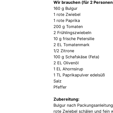
Wir brauchen (für 2 Personen
160 g Bulgur
1 rote Zwiebel
1 rote Paprika
200 g Tomaten
2 Frühlingszwiebeln
10 g frische Petersilie
2 EL Tomatenmark
1/2 Zitrone
100 g Schafskäse (Feta)
2 EL Olivenöl
1 EL Ahornsirup
1 TL Paprikapulver edelsüß
Salz
Pfeffer
Zubereitung:
Bulgur nach Packungsanleitung
rote Zwiebel schälen und fein 