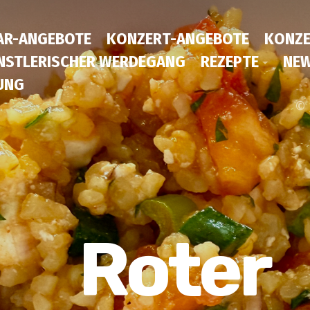
AR-ANGEBOTE
KONZERT-ANGEBOTE
KONZE
NSTLERISCHER WERDEGANG
REZEPTE
NEW
UNG
© 