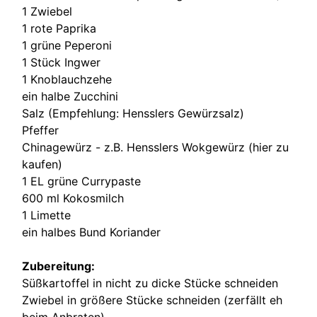
1 Zwiebel
1 rote Paprika
1 grüne Peperoni
1 Stück Ingwer
1 Knoblauchzehe
ein halbe Zucchini
Salz (Empfehlung:
Hensslers Gewürzsalz
)
Pfeffer
Chinagewürz - z.B. Hensslers Wokgewürz (
hier zu
kaufen
)
1 EL grüne Currypaste
600 ml Kokosmilch
1 Limette
ein halbes Bund Koriander
Zubereitung:
Süßkartoffel in nicht zu dicke Stücke schneiden
Zwiebel in größere Stücke schneiden (zerfällt eh
beim Anbraten)